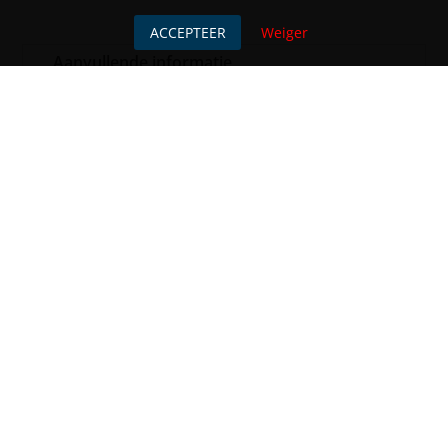
ACCEPTEER
Weiger
Aanvullende informatie
AANVULLENDE INFORMATIE
barcode
8719533381082
kleur
Multicolour
merk
Kersten
GERELATEERDE PRODUCTEN