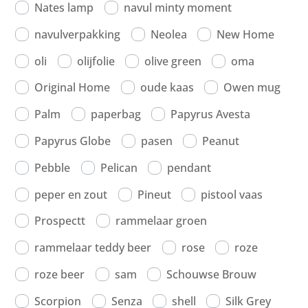
Nates lamp
navul minty moment
navulverpakking
Neolea
New Home
oli
olijfolie
olive green
oma
Original Home
oude kaas
Owen mug
Palm
paperbag
Papyrus Avesta
Papyrus Globe
pasen
Peanut
Pebble
Pelican
pendant
peper en zout
Pineut
pistool vaas
Prospectt
rammelaar groen
rammelaar teddy beer
rose
roze
roze beer
sam
Schouwse Brouw
Scorpion
Senza
shell
Silk Grey