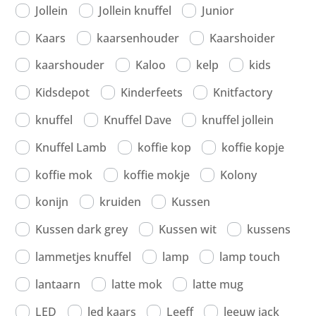
Jollein
Jollein knuffel
Junior
Kaars
kaarsenhouder
Kaarshoider
kaarshouder
Kaloo
kelp
kids
Kidsdepot
Kinderfeets
Knitfactory
knuffel
Knuffel Dave
knuffel jollein
Knuffel Lamb
koffie kop
koffie kopje
koffie mok
koffie mokje
Kolony
konijn
kruiden
Kussen
Kussen dark grey
Kussen wit
kussens
lammetjes knuffel
lamp
lamp touch
lantaarn
latte mok
latte mug
LED
led kaars
Leeff
leeuw jack