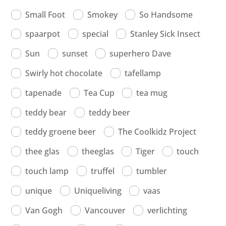
Small Foot
Smokey
So Handsome
spaarpot
special
Stanley Sick Insect
Sun
sunset
superhero Dave
Swirly hot chocolate
tafellamp
tapenade
Tea Cup
tea mug
teddy bear
teddy beer
teddy groene beer
The Coolkidz Project
thee glas
theeglas
Tiger
touch
touch lamp
truffel
tumbler
unique
Uniqueliving
vaas
Van Gogh
Vancouver
verlichting