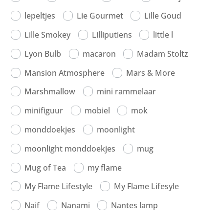
lepeltjes
Lie Gourmet
Lille Goud
Lille Smokey
Lilliputiens
little l
Lyon Bulb
macaron
Madam Stoltz
Mansion Atmosphere
Mars & More
Marshmallow
mini rammelaar
minifiguur
mobiel
mok
monddoekjes
moonlight
moonlight monddoekjes
mug
Mug of Tea
my flame
My Flame Lifestyle
My Flame Lifesyle
Naif
Nanami
Nantes lamp