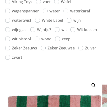
Viking Toys
voet
Wafel
wagenspanner
water
waterkaraf
watertwist
White Label
wijn
wijnglas
Wijntje?
wit
Wit kussen
wit pistool
wood
zeep
Zeker Zeeuws
Zeker Zeeuwse
Zuiver
zwart