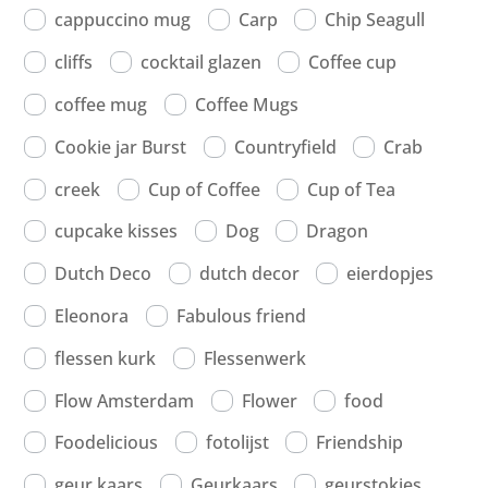
cappuccino mug
Carp
Chip Seagull
cliffs
cocktail glazen
Coffee cup
coffee mug
Coffee Mugs
Cookie jar Burst
Countryfield
Crab
creek
Cup of Coffee
Cup of Tea
cupcake kisses
Dog
Dragon
Dutch Deco
dutch decor
eierdopjes
Eleonora
Fabulous friend
flessen kurk
Flessenwerk
Flow Amsterdam
Flower
food
Foodelicious
fotolijst
Friendship
geur kaars
Geurkaars
geurstokjes