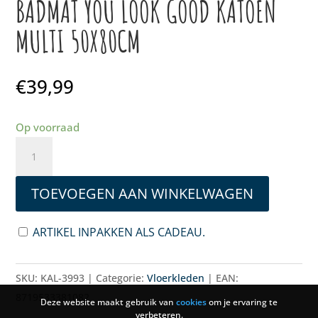
BADMAT YOU LOOK GOOD KATOEN
MULTI 50X80CM
€
39,99
Op voorraad
BADMAT
YOU
LOOK
TOEVOEGEN AAN WINKELWAGEN
GOOD
KATOEN
ARTIKEL INPAKKEN ALS CADEAU.
MULTI
50X80CM
SKU:
KAL-3993
Categorie:
Vloerkleden
EAN:
AANTAL
8719533381082
Deze website maakt gebruik van
cookies
om je ervaring te
verbeteren.