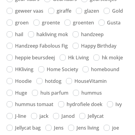
geweer vaas
giraffe
glazen
Gold
groen
groente
groenten
Gusta
hail
hakliving mok
handzeep
Handzeep Fabolous Fig
Happy Birthday
heppie beursdeej
Hk Living
hk mokje
HKliving
Home Society
homebound
Hoodie
hotdog
HouseVitamin
Huge
huis parfum
hummus
hummus tomaat
hydrofiele doek
Ivy
J-line
jack
Janod
Jellycat
Jellycat bag
Jens
Jens living
joe