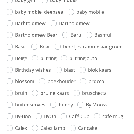
baby gym
baby mobiel
baby mobiel deepsea
baby mobile
Barhtolomew
Bartholomew
Bartholomew Bear
Barú
Bashful
Basic
Bear
beertjes rammelaar groen
Beige
bijtring
bijtring auto
Birthday wishes
blast
blok kaars
blossom
boekhouder
broccoli
bruin
bruine kaars
bruschetta
buitenservies
bunny
By Mooss
By-Boo
ByOn
Café Cup
cafe mug
Calex
Calex lamp
Cancake