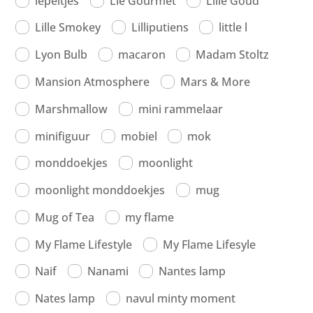
lepeltjes
Lie Gourmet
Lille Goud
Lille Smokey
Lilliputiens
little l
Lyon Bulb
macaron
Madam Stoltz
Mansion Atmosphere
Mars & More
Marshmallow
mini rammelaar
minifiguur
mobiel
mok
monddoekjes
moonlight
moonlight monddoekjes
mug
Mug of Tea
my flame
My Flame Lifestyle
My Flame Lifesyle
Naif
Nanami
Nantes lamp
Nates lamp
navul minty moment