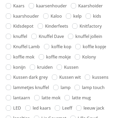
Kaars
kaarsenhouder
Kaarshoider
kaarshouder
Kaloo
kelp
kids
Kidsdepot
Kinderfeets
Knitfactory
knuffel
Knuffel Dave
knuffel jollein
Knuffel Lamb
koffie kop
koffie kopje
koffie mok
koffie mokje
Kolony
konijn
kruiden
Kussen
Kussen dark grey
Kussen wit
kussens
lammetjes knuffel
lamp
lamp touch
lantaarn
latte mok
latte mug
LED
led kaars
Leeff
leeuw jack