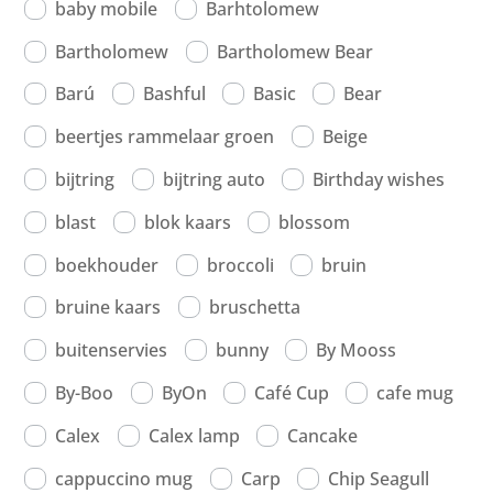
baby mobile
Barhtolomew
Bartholomew
Bartholomew Bear
Barú
Bashful
Basic
Bear
beertjes rammelaar groen
Beige
bijtring
bijtring auto
Birthday wishes
blast
blok kaars
blossom
boekhouder
broccoli
bruin
bruine kaars
bruschetta
buitenservies
bunny
By Mooss
By-Boo
ByOn
Café Cup
cafe mug
Calex
Calex lamp
Cancake
cappuccino mug
Carp
Chip Seagull