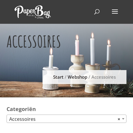
ACCESSOIRES
Start
/
Webshop
/ Accessoires
Categoriën
Accessoires
×