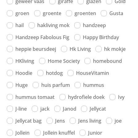
geweer vaas
giraffe
glazen
Gold
groen
groente
groenten
Gusta
hail
hakliving mok
handzeep
Handzeep Fabolous Fig
Happy Birthday
heppie beursdeej
Hk Living
hk mokje
HKliving
Home Society
homebound
Hoodie
hotdog
HouseVitamin
Huge
huis parfum
hummus
hummus tomaat
hydrofiele doek
Ivy
J-line
jack
Janod
Jellycat
Jellycat bag
Jens
Jens living
joe
Jollein
Jollein knuffel
Junior