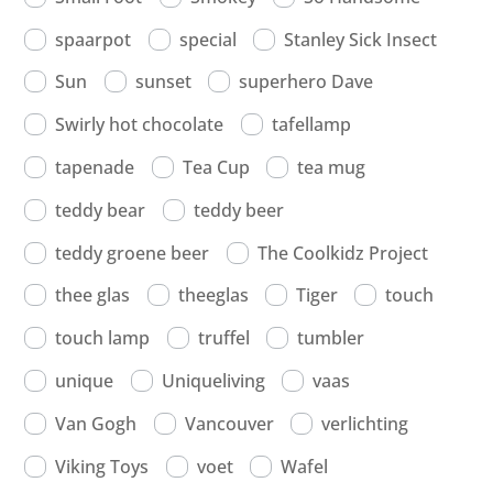
spaarpot
special
Stanley Sick Insect
Sun
sunset
superhero Dave
Swirly hot chocolate
tafellamp
tapenade
Tea Cup
tea mug
teddy bear
teddy beer
teddy groene beer
The Coolkidz Project
thee glas
theeglas
Tiger
touch
touch lamp
truffel
tumbler
unique
Uniqueliving
vaas
Van Gogh
Vancouver
verlichting
Viking Toys
voet
Wafel