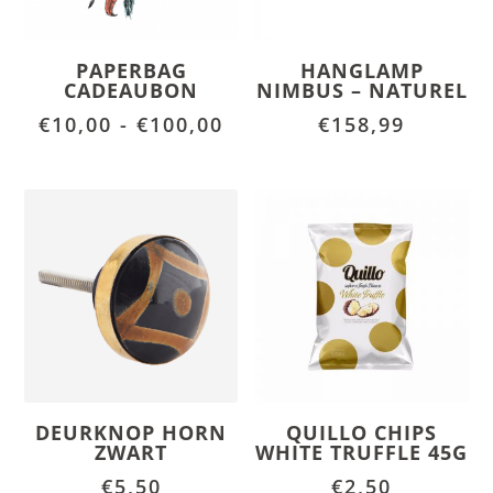
PAPERBAG
HANGLAMP
CADEAUBON
NIMBUS – NATUREL
Prijsklasse:
€
10,00
-
€
100,00
€
158,99
€10,00
tot
€100,00
DEURKNOP HORN
QUILLO CHIPS
ZWART
WHITE TRUFFLE 45G
€
5,50
€
2,50