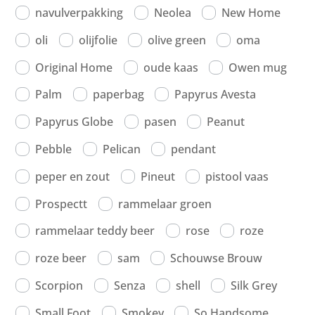
navulverpakking
Neolea
New Home
oli
olijfolie
olive green
oma
Original Home
oude kaas
Owen mug
Palm
paperbag
Papyrus Avesta
Papyrus Globe
pasen
Peanut
Pebble
Pelican
pendant
peper en zout
Pineut
pistool vaas
Prospectt
rammelaar groen
rammelaar teddy beer
rose
roze
roze beer
sam
Schouwse Brouw
Scorpion
Senza
shell
Silk Grey
Small Foot
Smokey
So Handsome