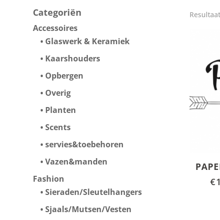
Categoriën
Resultaa
Accessoires
Glaswerk & Keramiek
Kaarshouders
Opbergen
Overig
Planten
Scents
servies&toebehoren
Vazen&manden
PAP
Fashion
€
Sieraden/Sleutelhangers
Sjaals/Mutsen/Vesten