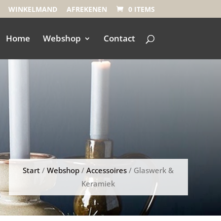
WINKELMAND
AFREKENEN
0 ITEMS
Home
Webshop
Contact
Start
/
Webshop
/
Accessoires
/ Glaswerk &
Keramiek