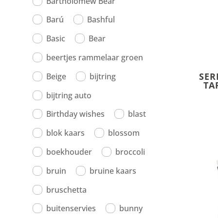
Bartholomew Bear
Barú
Bashful
Basic
Bear
beertjes rammelaar groen
SER
Beige
bijtring
TA
bijtring auto
Birthday wishes
blast
blok kaars
blossom
boekhouder
broccoli
bruin
bruine kaars
bruschetta
buitenservies
bunny