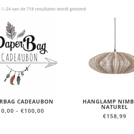
Gesorteerd
t 1–24 van de 718 resultaten wordt getoond
op
populariteit
ERBAG CADEAUBON
HANGLAMP NIMB
NATUREL
Prijsklasse:
10,00
-
€
100,00
€
158,99
€10,00
tot
€100,00