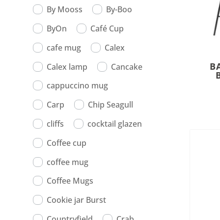
By Mooss
By-Boo
ByOn
Café Cup
cafe mug
Calex
B
Calex lamp
Cancake
cappuccino mug
Carp
Chip Seagull
cliffs
cocktail glazen
Coffee cup
coffee mug
Coffee Mugs
Cookie jar Burst
Countryfield
Crab