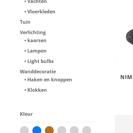
Vachten
Vloerkleden
Tuin
Verlichting
kaarsen
Lampen
Light bulbs
Wanddecoratie
NIM
Haken en knoppen
Klokken
Kleur
beige
blauw
bruin
celebrate-
chateau-
creme