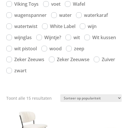
Viking Toys
voet
Wafel
wagenspanner
water
waterkaraf
watertwist
White Label
wijn
wijnglas
Wijntje?
wit
Wit kussen
wit pistool
wood
zeep
Zeker Zeeuws
Zeker Zeeuwse
Zuiver
zwart
Gesorteerd
Toont alle 15 resultaten
op
populariteit