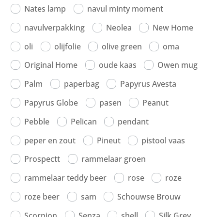
Nates lamp
navul minty moment
navulverpakking
Neolea
New Home
oli
olijfolie
olive green
oma
Original Home
oude kaas
Owen mug
Palm
paperbag
Papyrus Avesta
Papyrus Globe
pasen
Peanut
Pebble
Pelican
pendant
peper en zout
Pineut
pistool vaas
Prospectt
rammelaar groen
rammelaar teddy beer
rose
roze
roze beer
sam
Schouwse Brouw
Scorpion
Senza
shell
Silk Grey