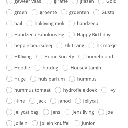
geweer vaas
giraffe
glazen
Gold
groen
groente
groenten
Gusta
hail
hakliving mok
handzeep
Handzeep Fabolous Fig
Happy Birthday
heppie beursdeej
Hk Living
hk mokje
HKliving
Home Society
homebound
Hoodie
hotdog
HouseVitamin
Huge
huis parfum
hummus
hummus tomaat
hydrofiele doek
Ivy
J-line
jack
Janod
Jellycat
Jellycat bag
Jens
Jens living
joe
Jollein
Jollein knuffel
Junior