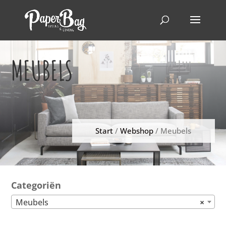
MEUBELS
Start
/
Webshop
/ Meubels
Categoriën
Meubels
×