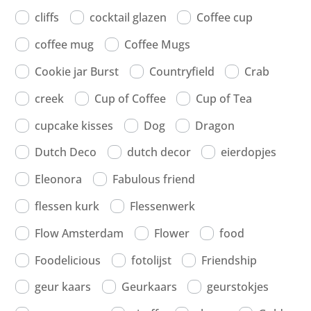
cliffs
cocktail glazen
Coffee cup
coffee mug
Coffee Mugs
Cookie jar Burst
Countryfield
Crab
creek
Cup of Coffee
Cup of Tea
cupcake kisses
Dog
Dragon
Dutch Deco
dutch decor
eierdopjes
Eleonora
Fabulous friend
flessen kurk
Flessenwerk
Flow Amsterdam
Flower
food
Foodelicious
fotolijst
Friendship
geur kaars
Geurkaars
geurstokjes