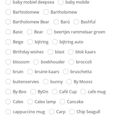
baby mobiel deepsea
baby mobile
Barhtolomew
Bartholomew
Bartholomew Bear
Barú
Bashful
Basic
Bear
beertjes rammelaar groen
Beige
bijtring
bijtring auto
Birthday wishes
blast
blok kaars
blossom
boekhouder
broccoli
bruin
bruine kaars
bruschetta
buitenservies
bunny
By Mooss
By-Boo
ByOn
Café Cup
cafe mug
Calex
Calex lamp
Cancake
cappuccino mug
Carp
Chip Seagull