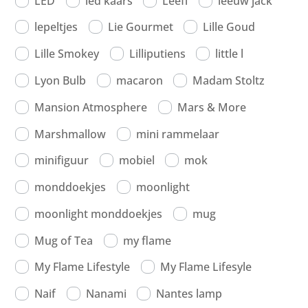
LED
led kaars
Leeff
leeuw jack
lepeltjes
Lie Gourmet
Lille Goud
Lille Smokey
Lilliputiens
little l
Lyon Bulb
macaron
Madam Stoltz
Mansion Atmosphere
Mars & More
Marshmallow
mini rammelaar
minifiguur
mobiel
mok
monddoekjes
moonlight
moonlight monddoekjes
mug
Mug of Tea
my flame
My Flame Lifestyle
My Flame Lifesyle
Naif
Nanami
Nantes lamp