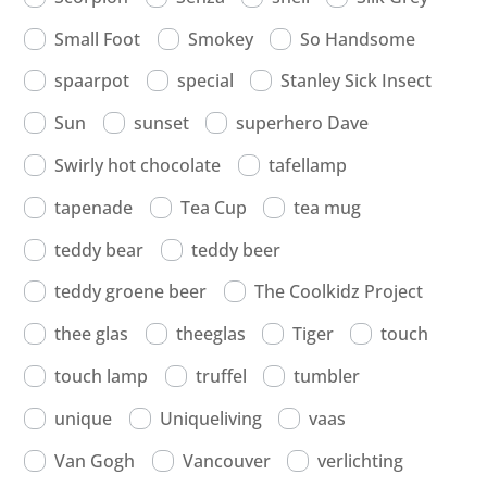
Small Foot
Smokey
So Handsome
spaarpot
special
Stanley Sick Insect
Sun
sunset
superhero Dave
Swirly hot chocolate
tafellamp
tapenade
Tea Cup
tea mug
teddy bear
teddy beer
teddy groene beer
The Coolkidz Project
thee glas
theeglas
Tiger
touch
touch lamp
truffel
tumbler
unique
Uniqueliving
vaas
Van Gogh
Vancouver
verlichting