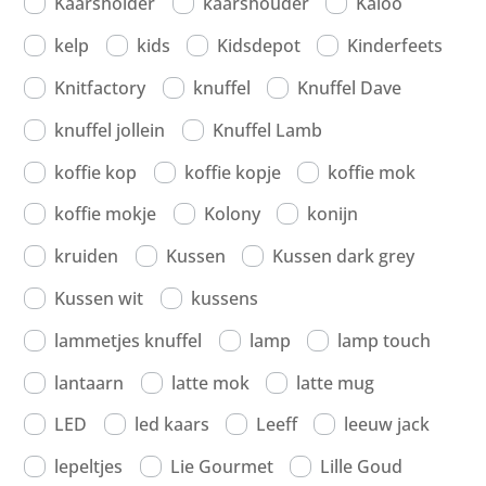
Kaarshoider
kaarshouder
Kaloo
kelp
kids
Kidsdepot
Kinderfeets
Knitfactory
knuffel
Knuffel Dave
knuffel jollein
Knuffel Lamb
koffie kop
koffie kopje
koffie mok
koffie mokje
Kolony
konijn
kruiden
Kussen
Kussen dark grey
Kussen wit
kussens
lammetjes knuffel
lamp
lamp touch
lantaarn
latte mok
latte mug
LED
led kaars
Leeff
leeuw jack
lepeltjes
Lie Gourmet
Lille Goud