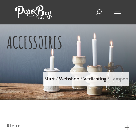
ACCESSOIRES
Start
/
Webshop
/
Verlichting
/ Lampen
Kleur