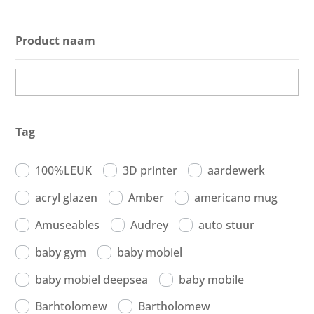
Product naam
Tag
100%LEUK
3D printer
aardewerk
acryl glazen
Amber
americano mug
Amuseables
Audrey
auto stuur
baby gym
baby mobiel
baby mobiel deepsea
baby mobile
Barhtolomew
Bartholomew