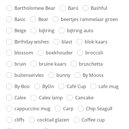
Bartholomew Bear
Barú
Bashful
Basic
Bear
beertjes rammelaar groen
Beige
bijtring
bijtring auto
Birthday wishes
blast
blok kaars
blossom
boekhouder
broccoli
bruin
bruine kaars
bruschetta
buitenservies
bunny
By Mooss
By-Boo
ByOn
Café Cup
cafe mug
Calex
Calex lamp
Cancake
cappuccino mug
Carp
Chip Seagull
cliffs
cocktail glazen
Coffee cup