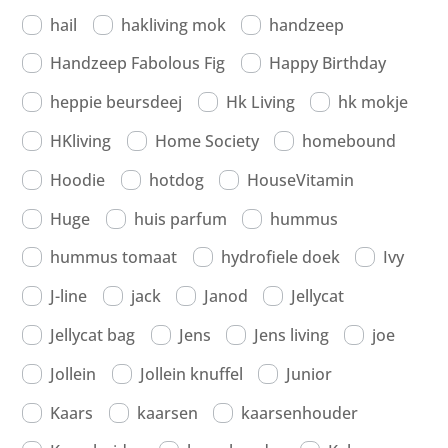
hail
hakliving mok
handzeep
Handzeep Fabolous Fig
Happy Birthday
heppie beursdeej
Hk Living
hk mokje
HKliving
Home Society
homebound
Hoodie
hotdog
HouseVitamin
Huge
huis parfum
hummus
hummus tomaat
hydrofiele doek
Ivy
J-line
jack
Janod
Jellycat
Jellycat bag
Jens
Jens living
joe
Jollein
Jollein knuffel
Junior
Kaars
kaarsen
kaarsenhouder