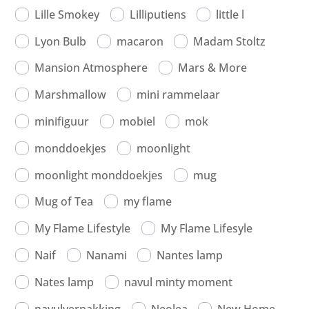
Lille Smokey
Lilliputiens
little l
Lyon Bulb
macaron
Madam Stoltz
Mansion Atmosphere
Mars & More
Marshmallow
mini rammelaar
minifiguur
mobiel
mok
monddoekjes
moonlight
moonlight monddoekjes
mug
Mug of Tea
my flame
My Flame Lifestyle
My Flame Lifesyle
Naif
Nanami
Nantes lamp
Nates lamp
navul minty moment
navulverpakking
Neolea
New Home