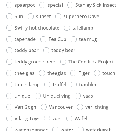
spaarpot
special
Stanley Sick Insect
Sun
sunset
superhero Dave
Swirly hot chocolate
tafellamp
tapenade
Tea Cup
tea mug
teddy bear
teddy beer
teddy groene beer
The Coolkidz Project
thee glas
theeglas
Tiger
touch
touch lamp
truffel
tumbler
unique
Uniqueliving
vaas
Van Gogh
Vancouver
verlichting
Viking Toys
voet
Wafel
wagenspanner
water
waterkaraf