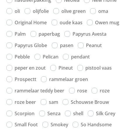
oli
olijfolie
olive green
oma
Original Home
oude kaas
Owen mug
Palm
paperbag
Papyrus Avesta
Papyrus Globe
pasen
Peanut
Pebble
Pelican
pendant
peper en zout
Pineut
pistool vaas
Prospectt
rammelaar groen
rammelaar teddy beer
rose
roze
roze beer
sam
Schouwse Brouw
Scorpion
Senza
shell
Silk Grey
Small Foot
Smokey
So Handsome