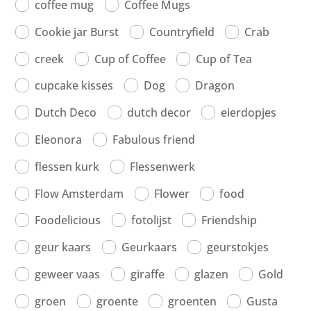
coffee mug
Coffee Mugs
Cookie jar Burst
Countryfield
Crab
creek
Cup of Coffee
Cup of Tea
cupcake kisses
Dog
Dragon
Dutch Deco
dutch decor
eierdopjes
Eleonora
Fabulous friend
flessen kurk
Flessenwerk
Flow Amsterdam
Flower
food
Foodelicious
fotolijst
Friendship
geur kaars
Geurkaars
geurstokjes
geweer vaas
giraffe
glazen
Gold
groen
groente
groenten
Gusta