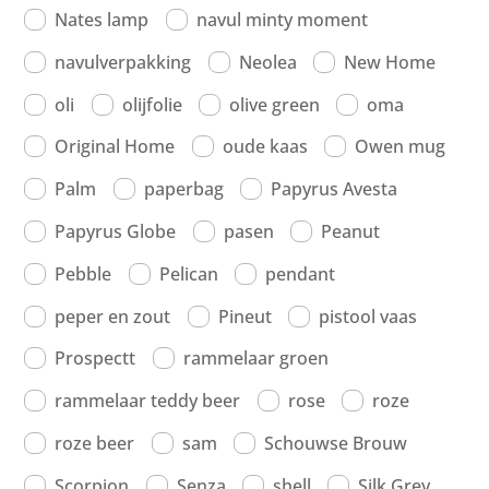
Nates lamp
navul minty moment
navulverpakking
Neolea
New Home
oli
olijfolie
olive green
oma
Original Home
oude kaas
Owen mug
Palm
paperbag
Papyrus Avesta
Papyrus Globe
pasen
Peanut
Pebble
Pelican
pendant
peper en zout
Pineut
pistool vaas
Prospectt
rammelaar groen
rammelaar teddy beer
rose
roze
roze beer
sam
Schouwse Brouw
Scorpion
Senza
shell
Silk Grey