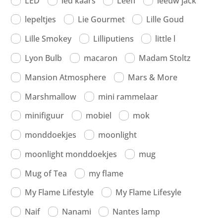
LED
led kaars
Leeff
leeuw jack
lepeltjes
Lie Gourmet
Lille Goud
Lille Smokey
Lilliputiens
little l
Lyon Bulb
macaron
Madam Stoltz
Mansion Atmosphere
Mars & More
Marshmallow
mini rammelaar
minifiguur
mobiel
mok
monddoekjes
moonlight
moonlight monddoekjes
mug
Mug of Tea
my flame
My Flame Lifestyle
My Flame Lifesyle
Naif
Nanami
Nantes lamp