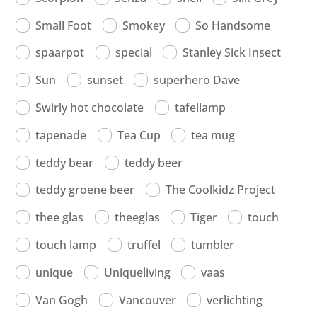
Small Foot
Smokey
So Handsome
spaarpot
special
Stanley Sick Insect
Sun
sunset
superhero Dave
Swirly hot chocolate
tafellamp
tapenade
Tea Cup
tea mug
teddy bear
teddy beer
teddy groene beer
The Coolkidz Project
thee glas
theeglas
Tiger
touch
touch lamp
truffel
tumbler
unique
Uniqueliving
vaas
Van Gogh
Vancouver
verlichting