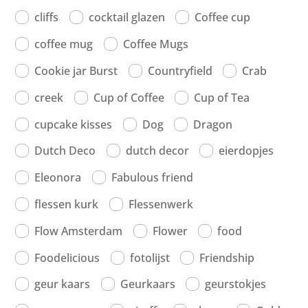
cliffs
cocktail glazen
Coffee cup
coffee mug
Coffee Mugs
Cookie jar Burst
Countryfield
Crab
creek
Cup of Coffee
Cup of Tea
cupcake kisses
Dog
Dragon
Dutch Deco
dutch decor
eierdopjes
Eleonora
Fabulous friend
flessen kurk
Flessenwerk
Flow Amsterdam
Flower
food
Foodelicious
fotolijst
Friendship
geur kaars
Geurkaars
geurstokjes