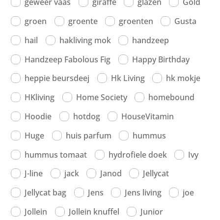
geweer vaas
giraffe
glazen
Gold
groen
groente
groenten
Gusta
hail
hakliving mok
handzeep
Handzeep Fabolous Fig
Happy Birthday
heppie beursdeej
Hk Living
hk mokje
HKliving
Home Society
homebound
Hoodie
hotdog
HouseVitamin
Huge
huis parfum
hummus
hummus tomaat
hydrofiele doek
Ivy
J-line
jack
Janod
Jellycat
Jellycat bag
Jens
Jens living
joe
Jollein
Jollein knuffel
Junior