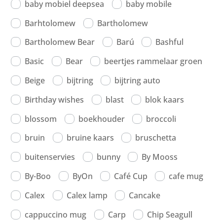
baby mobiel deepsea
baby mobile
Barhtolomew
Bartholomew
Bartholomew Bear
Barú
Bashful
Basic
Bear
beertjes rammelaar groen
Beige
bijtring
bijtring auto
Birthday wishes
blast
blok kaars
blossom
boekhouder
broccoli
bruin
bruine kaars
bruschetta
buitenservies
bunny
By Mooss
By-Boo
ByOn
Café Cup
cafe mug
Calex
Calex lamp
Cancake
cappuccino mug
Carp
Chip Seagull