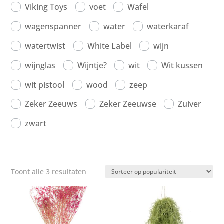
Viking Toys
voet
Wafel
wagenspanner
water
waterkaraf
watertwist
White Label
wijn
wijnglas
Wijntje?
wit
Wit kussen
wit pistool
wood
zeep
Zeker Zeeuws
Zeker Zeeuwse
Zuiver
zwart
Gesorteerd
Toont alle 3 resultaten
op
populariteit