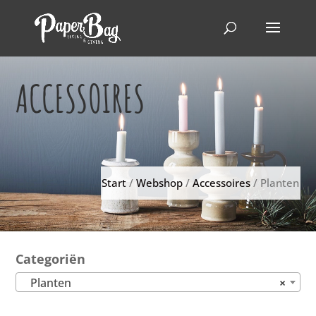
ACCESSOIRES
Start
/
Webshop
/
Accessoires
/ Planten
Categoriën
Planten
×