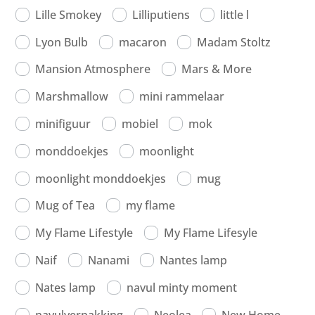
Lille Smokey
Lilliputiens
little l
Lyon Bulb
macaron
Madam Stoltz
Mansion Atmosphere
Mars & More
Marshmallow
mini rammelaar
minifiguur
mobiel
mok
monddoekjes
moonlight
moonlight monddoekjes
mug
Mug of Tea
my flame
My Flame Lifestyle
My Flame Lifesyle
Naif
Nanami
Nantes lamp
Nates lamp
navul minty moment
navulverpakking
Neolea
New Home