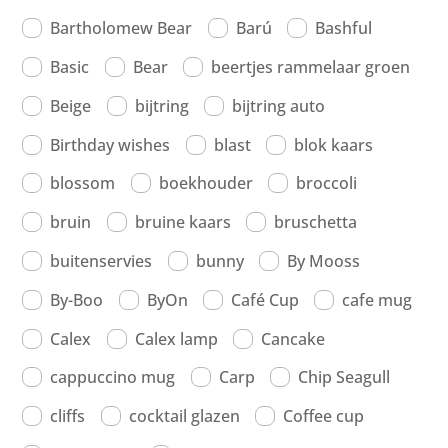
Bartholomew Bear
Barú
Bashful
Basic
Bear
beertjes rammelaar groen
Beige
bijtring
bijtring auto
Birthday wishes
blast
blok kaars
blossom
boekhouder
broccoli
bruin
bruine kaars
bruschetta
buitenservies
bunny
By Mooss
By-Boo
ByOn
Café Cup
cafe mug
Calex
Calex lamp
Cancake
cappuccino mug
Carp
Chip Seagull
cliffs
cocktail glazen
Coffee cup