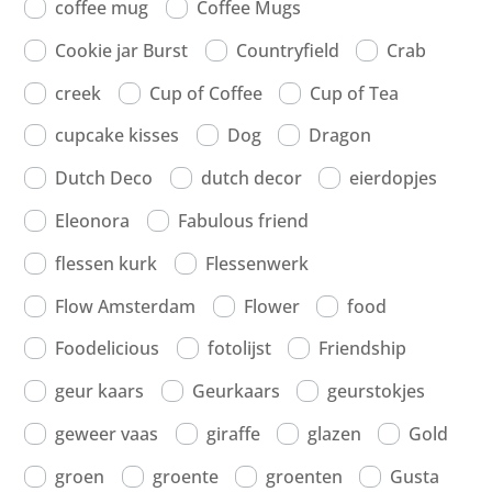
coffee mug
Coffee Mugs
Cookie jar Burst
Countryfield
Crab
creek
Cup of Coffee
Cup of Tea
cupcake kisses
Dog
Dragon
Dutch Deco
dutch decor
eierdopjes
Eleonora
Fabulous friend
flessen kurk
Flessenwerk
Flow Amsterdam
Flower
food
Foodelicious
fotolijst
Friendship
geur kaars
Geurkaars
geurstokjes
geweer vaas
giraffe
glazen
Gold
groen
groente
groenten
Gusta