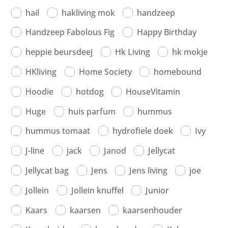
hail
hakliving mok
handzeep
Handzeep Fabolous Fig
Happy Birthday
heppie beursdeej
Hk Living
hk mokje
HKliving
Home Society
homebound
Hoodie
hotdog
HouseVitamin
Huge
huis parfum
hummus
hummus tomaat
hydrofiele doek
Ivy
J-line
jack
Janod
Jellycat
Jellycat bag
Jens
Jens living
joe
Jollein
Jollein knuffel
Junior
Kaars
kaarsen
kaarsenhouder