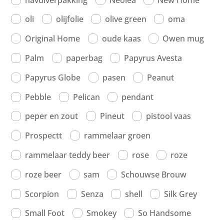
oli
olijfolie
olive green
oma
Original Home
oude kaas
Owen mug
Palm
paperbag
Papyrus Avesta
Papyrus Globe
pasen
Peanut
Pebble
Pelican
pendant
peper en zout
Pineut
pistool vaas
Prospectt
rammelaar groen
rammelaar teddy beer
rose
roze
roze beer
sam
Schouwse Brouw
Scorpion
Senza
shell
Silk Grey
Small Foot
Smokey
So Handsome