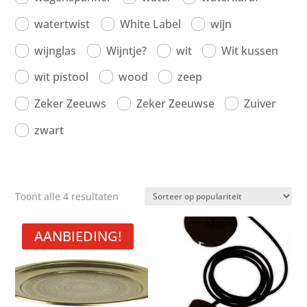
watertwist
White Label
wijn
wijnglas
Wijntje?
wit
Wit kussen
wit pistool
wood
zeep
Zeker Zeeuws
Zeker Zeeuwse
Zuiver
zwart
Gesorteerd
Toont alle 4 resultaten
op
populariteit
AANBIEDING!