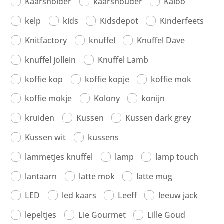
Kaarshoider
kaarshouder
Kaloo
kelp
kids
Kidsdepot
Kinderfeets
Knitfactory
knuffel
Knuffel Dave
knuffel jollein
Knuffel Lamb
koffie kop
koffie kopje
koffie mok
koffie mokje
Kolony
konijn
kruiden
Kussen
Kussen dark grey
Kussen wit
kussens
lammetjes knuffel
lamp
lamp touch
lantaarn
latte mok
latte mug
LED
led kaars
Leeff
leeuw jack
lepeltjes
Lie Gourmet
Lille Goud