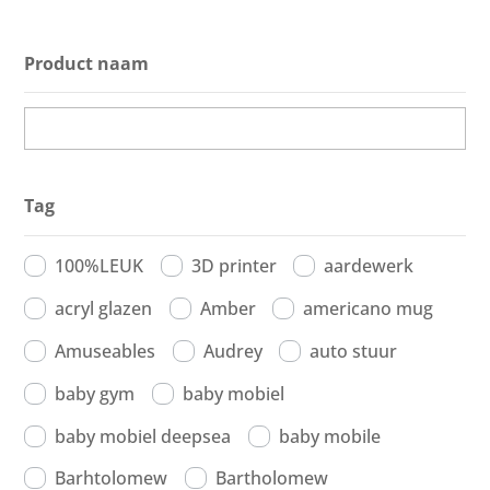
Product naam
Tag
100%LEUK
3D printer
aardewerk
acryl glazen
Amber
americano mug
Amuseables
Audrey
auto stuur
baby gym
baby mobiel
baby mobiel deepsea
baby mobile
Barhtolomew
Bartholomew