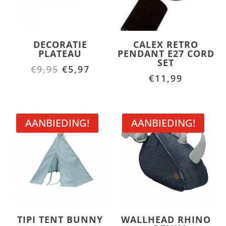
DECORATIE
CALEX RETRO
PLATEAU
PENDANT E27 CORD
SET
Oorspronkelijke
Huidige
€
9,95
€
5,97
€
11,99
prijs
prijs
was:
is:
€9,95.
€5,97.
AANBIEDING!
AANBIEDING!
TIPI TENT BUNNY
WALLHEAD RHINO