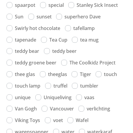
spaarpot
special
Stanley Sick Insect
Sun
sunset
superhero Dave
Swirly hot chocolate
tafellamp
tapenade
Tea Cup
tea mug
teddy bear
teddy beer
teddy groene beer
The Coolkidz Project
thee glas
theeglas
Tiger
touch
touch lamp
truffel
tumbler
unique
Uniqueliving
vaas
Van Gogh
Vancouver
verlichting
Viking Toys
voet
Wafel
wagenspanner
water
waterkaraf