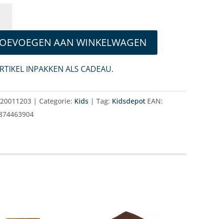
Y
IN
TAL
OEVOEGEN AAN WINKELWAGEN
RTIKEL INPAKKEN ALS CADEAU.
:
20011203
Categorie:
Kids
Tag:
Kidsdepot
EAN:
874463904