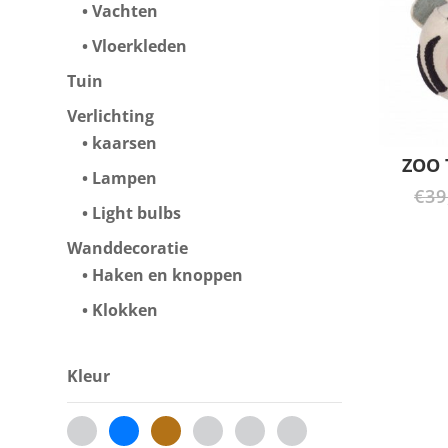
Vachten
Vloerkleden
Tuin
Verlichting
kaarsen
ZOO 
Lampen
€
39
Light bulbs
Wanddecoratie
Haken en knoppen
Klokken
Kleur
beige
blauw
bruin
celebrate-
chateau-
creme