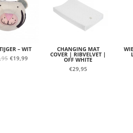
TIJGER – WIT
CHANGING MAT
WI
COVER | RIBVELVET |
Oorspronkelijke
Huidige
,95
€
19,99
OFF WHITE
prijs
prijs
€
29,95
was:
is:
€39,95.
€19,99.