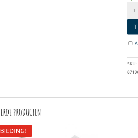
KOD
ROB
AAN
T
A
SKU
8719
EERDE PRODUCTEN
BIEDING!