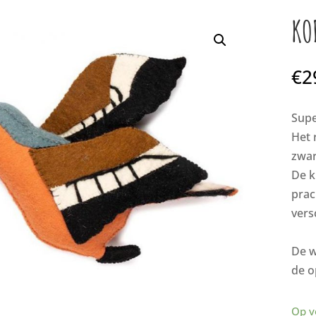
KO
€
2
Supe
Het 
zwar
De k
prac
vers
De w
de o
Op v