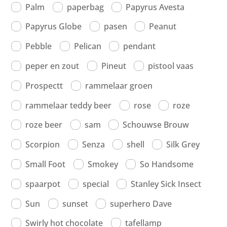
Palm
paperbag
Papyrus Avesta
Papyrus Globe
pasen
Peanut
Pebble
Pelican
pendant
peper en zout
Pineut
pistool vaas
Prospectt
rammelaar groen
rammelaar teddy beer
rose
roze
roze beer
sam
Schouwse Brouw
Scorpion
Senza
shell
Silk Grey
Small Foot
Smokey
So Handsome
spaarpot
special
Stanley Sick Insect
Sun
sunset
superhero Dave
Swirly hot chocolate
tafellamp