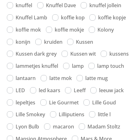
knuffel
Knuffel Dave
knuffel jollein
Knuffel Lamb
koffie kop
koffie kopje
koffie mok
koffie mokje
Kolony
konijn
kruiden
Kussen
Kussen dark grey
Kussen wit
kussens
lammetjes knuffel
lamp
lamp touch
lantaarn
latte mok
latte mug
LED
led kaars
Leeff
leeuw jack
lepeltjes
Lie Gourmet
Lille Goud
Lille Smokey
Lilliputiens
little l
Lyon Bulb
macaron
Madam Stoltz
Mansion Atmosphere
Mars & More