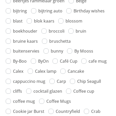
beertjes rammelaar groen
Beige
bijtring
bijtring auto
Birthday wishes
blast
blok kaars
blossom
boekhouder
broccoli
bruin
bruine kaars
bruschetta
buitenservies
bunny
By Mooss
By-Boo
ByOn
Café Cup
cafe mug
Calex
Calex lamp
Cancake
cappuccino mug
Carp
Chip Seagull
cliffs
cocktail glazen
Coffee cup
coffee mug
Coffee Mugs
Cookie jar Burst
Countryfield
Crab