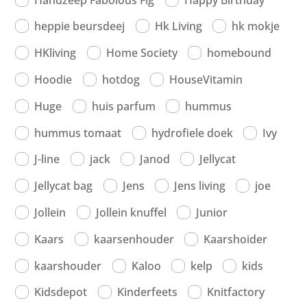
heppie beursdeej
Hk Living
hk mokje
HKliving
Home Society
homebound
Hoodie
hotdog
HouseVitamin
Huge
huis parfum
hummus
hummus tomaat
hydrofiele doek
Ivy
J-line
jack
Janod
Jellycat
Jellycat bag
Jens
Jens living
joe
Jollein
Jollein knuffel
Junior
Kaars
kaarsenhouder
Kaarshoider
kaarshouder
Kaloo
kelp
kids
Kidsdepot
Kinderfeets
Knitfactory