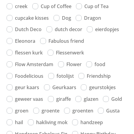
creek
Cup of Coffee
Cup of Tea
cupcake kisses
Dog
Dragon
Dutch Deco
dutch decor
eierdopjes
Eleonora
Fabulous friend
flessen kurk
Flessenwerk
Flow Amsterdam
Flower
food
Foodelicious
fotolijst
Friendship
geur kaars
Geurkaars
geurstokjes
geweer vaas
giraffe
glazen
Gold
groen
groente
groenten
Gusta
hail
hakliving mok
handzeep
Handzeep Fabolous Fig
Happy Birthday