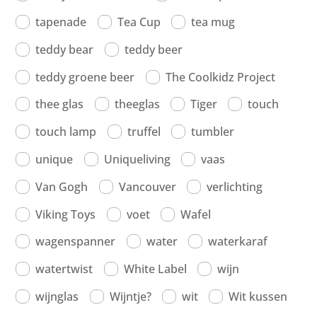
tapenade
Tea Cup
tea mug
teddy bear
teddy beer
teddy groene beer
The Coolkidz Project
thee glas
theeglas
Tiger
touch
touch lamp
truffel
tumbler
unique
Uniqueliving
vaas
Van Gogh
Vancouver
verlichting
Viking Toys
voet
Wafel
wagenspanner
water
waterkaraf
watertwist
White Label
wijn
wijnglas
Wijntje?
wit
Wit kussen