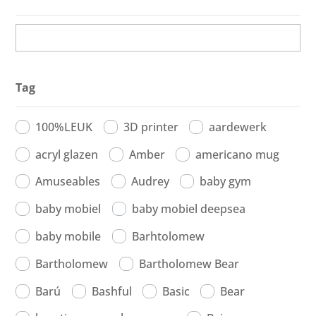
Tag
100%LEUK
3D printer
aardewerk
acryl glazen
Amber
americano mug
Amuseables
Audrey
baby gym
baby mobiel
baby mobiel deepsea
baby mobile
Barhtolomew
Bartholomew
Bartholomew Bear
Barú
Bashful
Basic
Bear